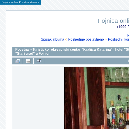
Fojnica online Pocetna stranica
Fojnica onl
(1999-2
P
Spisak albuma
Posljednje postavljeno
Posljednji ko
Početna
>
Turisticko rekreacijski centar "Kraljica Katarina" i hotel "S
"Stari grad" u Fojnici