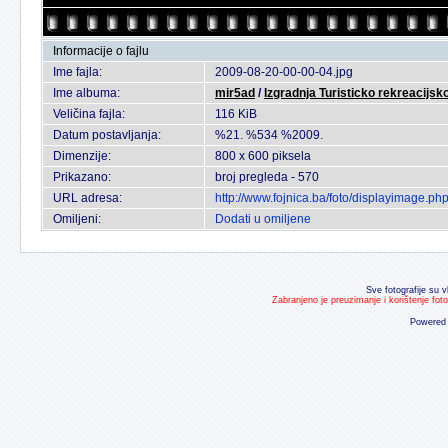
Informacije o fajlu
Ime fajla:
2009-08-20-00-00-04.jpg
Ime albuma:
mir5ad
/
Izgradnja Turisticko rekreacijsko
Veličina fajla:
116 KiB
Datum postavljanja:
%21. %534 %2009.
Dimenzije:
800 x 600 piksela
Prikazano:
broj pregleda - 570
URL adresa:
http://www.fojnica.ba/foto/displayimage.p
Omiljeni:
Dodati u omiljene
Sve fotografije su v
Zabranjeno je preuzimanje i korištenje fot
Powered