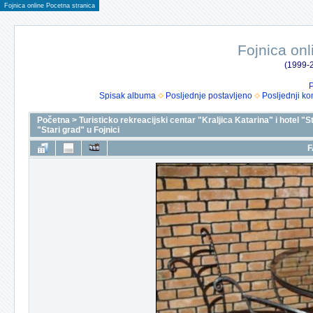
Fojnica online Pocetna stranica
Fojnica onl
(1999-2
P
Spisak albuma
Posljednje postavljeno
Posljednji ko
Početna
>
Turisticko rekreacijski centar "Kraljica Katarina" i hotel "S
"Stari grad" u Fojnici
F