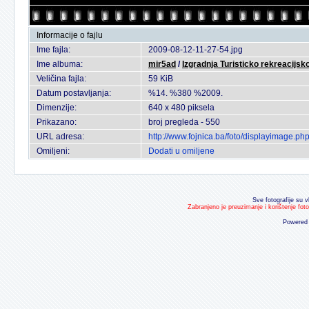
Informacije o fajlu
Ime fajla:
2009-08-12-11-27-54.jpg
Ime albuma:
mir5ad
/
Izgradnja Turisticko rekreacijsko
Veličina fajla:
59 KiB
Datum postavljanja:
%14. %380 %2009.
Dimenzije:
640 x 480 piksela
Prikazano:
broj pregleda - 550
URL adresa:
http://www.fojnica.ba/foto/displayimage.p
Omiljeni:
Dodati u omiljene
Sve fotografije su v
Zabranjeno je preuzimanje i korištenje fot
Powered