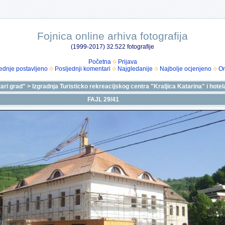
Fojnica online arhiva fotografija
(1999-2017) 32.522 fotografije
Početna
Prijava
ednje postavljeno
Posljednji komentari
Najgledanije
Najbolje ocjenjeno
Om
tari grad"
>
Izgradnja Turisticko rekreacijskog centra "Kraljica Katarina" i hotela
FAJL 29/41