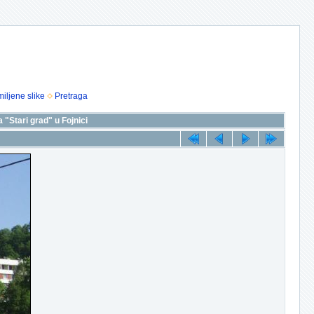
iljene slike
Pretraga
 "Stari grad" u Fojnici