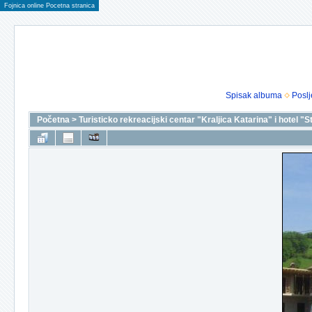
Fojnica online Pocetna stranica
Spisak albuma
Poslj
Početna
>
Turisticko rekreacijski centar "Kraljica Katarina" i hotel "S