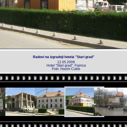
Radovi na izgradnji hotela "Stari grad"
12.05.2009
Hotel "Stari grad", Fojnica
Foto: Hazim Cukle