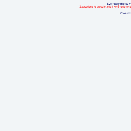
Sve fotografije su v
Zabranjeno je preuzimanje i korištenje fot
Powered