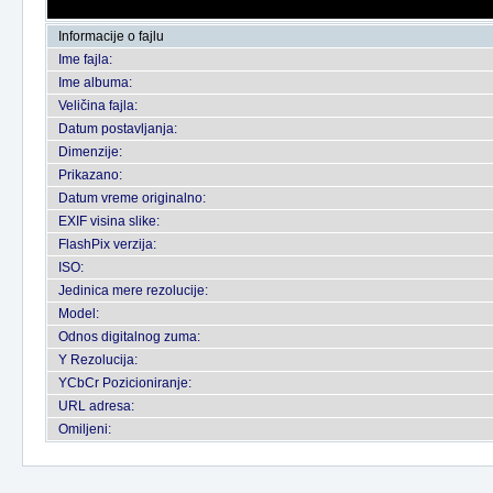
Informacije o fajlu
Ime fajla:
Ime albuma:
Veličina fajla:
Datum postavljanja:
Dimenzije:
Prikazano:
Datum vreme originalno:
EXIF visina slike:
FlashPix verzija:
ISO:
Jedinica mere rezolucije:
Model:
Odnos digitalnog zuma:
Y Rezolucija:
YCbCr Pozicioniranje:
URL adresa:
Omiljeni: