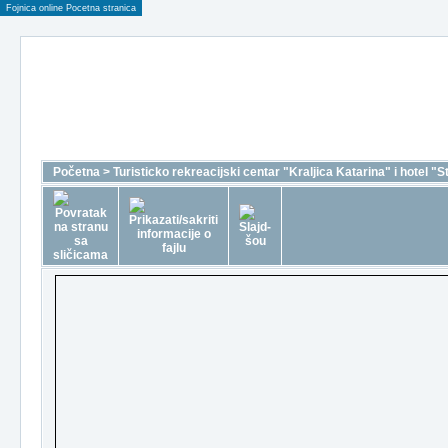
Fojnica online Pocetna stranica
Početna
>
Turisticko rekreacijski centar "Kraljica Katarina" i hotel "S