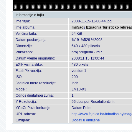
Informacije o fajlu
Ime fajla:
2008-11-15-11-00-44.jpg
Ime albuma:
mir5ad
/
Izgradnja Turisticko rekreac
Veličina fajla:
54 KiB
Datum postavljanja:
%19. %529 %2008.
Dimenzije:
640 x 480 piksela
Prikazano:
broj pregleda - 257
Datum vreme originalno:
2008:11:15 11:00:44
EXIF visina slike:
480 pixels
FlashPix verzija:
version 1
ISO:
200
Jedinica mere rezolucije:
Inch
Model:
LM10-X3
Odnos digitalnog zuma:
1
Y Rezolucija:
96 dots per ResolutionUnit
YCbCr Pozicioniranje:
Datum Point
URL adresa:
http://www.fojnica.ba/foto/displayim
Omiljeni:
Dodati u omiljene