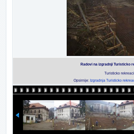
Radovi na izgradnji Turisticko r
Turisticko rekreaci
Opsirnije:
Izgradnja Turisticko rekreac