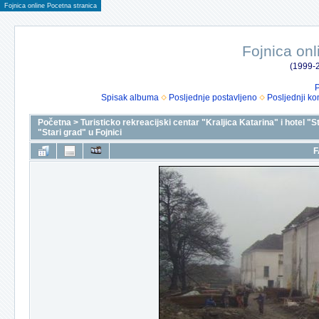
Fojnica online Pocetna stranica
Fojnica onl
(1999-2
P
Spisak albuma
Posljednje postavljeno
Posljednji ko
Početna
>
Turisticko rekreacijski centar "Kraljica Katarina" i hotel "S
"Stari grad" u Fojnici
F