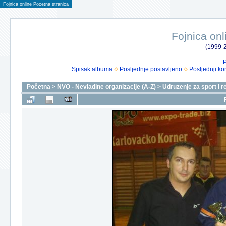
Fojnica online Pocetna stranica
Fojnica onl
(1999-2
P
Spisak albuma
Posljednje postavljeno
Posljednji ko
Početna
>
NVO - Nevladine organizacije (A-Z)
>
Udruzenje za sport i r