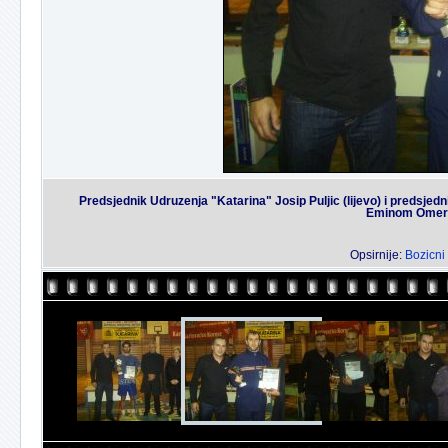
Predsjednik Udruzenja "Katarina" Josip Puljic (lijevo) i predsjed
Eminom Omerdi
Opsirnije:
Bozicni