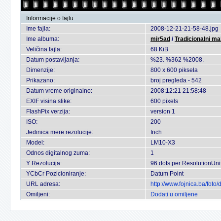
Informacije o fajlu
Ime fajla:
2008-12-21-21-58-48.jpg
Ime albuma:
mir5ad
/
Tradicionalni ma
Veličina fajla:
68 KiB
Datum postavljanja:
%23. %362 %2008.
Dimenzije:
800 x 600 piksela
Prikazano:
broj pregleda - 542
Datum vreme originalno:
2008:12:21 21:58:48
EXIF visina slike:
600 pixels
FlashPix verzija:
version 1
ISO:
200
Jedinica mere rezolucije:
Inch
Model:
LM10-X3
Odnos digitalnog zuma:
1
Y Rezolucija:
96 dots per ResolutionUni
YCbCr Pozicioniranje:
Datum Point
URL adresa:
http://www.fojnica.ba/fot
Omiljeni:
Dodati u omiljene