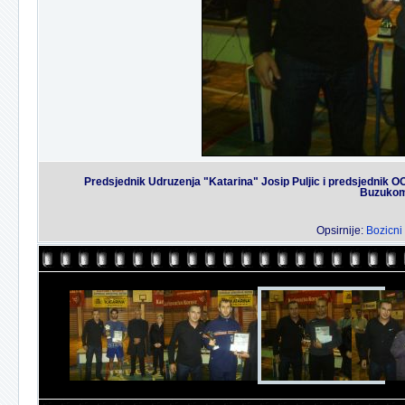
Predsjednik Udruzenja "Katarina" Josip Puljic i predsjednik 
Buzukom 
Opsirnije:
Bozicni