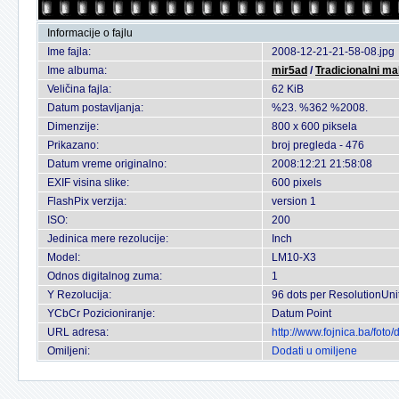
Informacije o fajlu
Ime fajla:
2008-12-21-21-58-08.jpg
Ime albuma:
mir5ad
/
Tradicionalni ma
Veličina fajla:
62 KiB
Datum postavljanja:
%23. %362 %2008.
Dimenzije:
800 x 600 piksela
Prikazano:
broj pregleda - 476
Datum vreme originalno:
2008:12:21 21:58:08
EXIF visina slike:
600 pixels
FlashPix verzija:
version 1
ISO:
200
Jedinica mere rezolucije:
Inch
Model:
LM10-X3
Odnos digitalnog zuma:
1
Y Rezolucija:
96 dots per ResolutionUni
YCbCr Pozicioniranje:
Datum Point
URL adresa:
http://www.fojnica.ba/fot
Omiljeni:
Dodati u omiljene