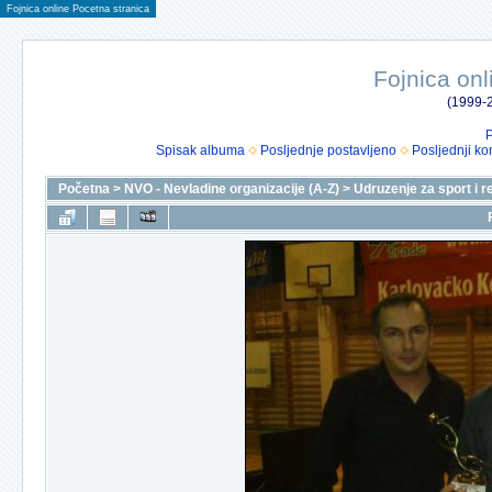
Fojnica online Pocetna stranica
Fojnica onl
(1999-2
P
Spisak albuma
Posljednje postavljeno
Posljednji ko
Početna
>
NVO - Nevladine organizacije (A-Z)
>
Udruzenje za sport i r