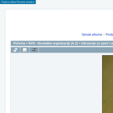
Fojnica online Pocetna stranica
Spisak albuma
Poslj
Početna
>
NVO - Nevladine organizacije (A-Z)
>
Udruzenje za sport i r