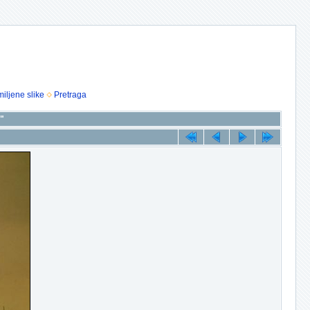
iljene slike
Pretraga
8"