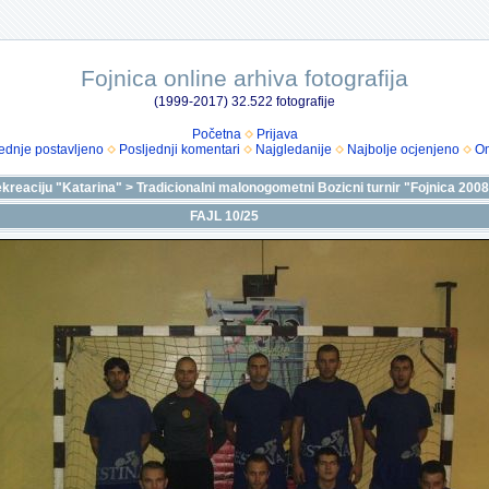
Fojnica online arhiva fotografija
(1999-2017) 32.522 fotografije
Početna
Prijava
ednje postavljeno
Posljednji komentari
Najgledanije
Najbolje ocjenjeno
Om
ekreaciju "Katarina"
>
Tradicionalni malonogometni Bozicni turnir "Fojnica 200
FAJL 10/25