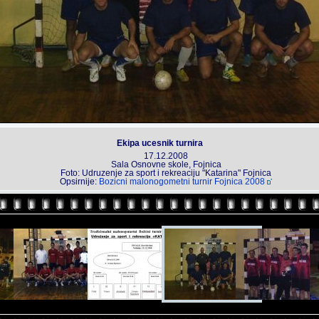
Ekipa ucesnik turnira
17.12.2008
Sala Osnovne skole, Fojnica
Foto: Udruzenje za sport i rekreaciju "Katarina" Fojnica
Opsirnije:
Bozicni malonogometni turnir Fojnica 2008