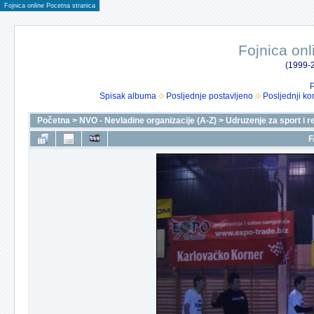
Fojnica online Pocetna stranica
Fojnica onl
(1999-2
P
Spisak albuma
Posljednje postavljeno
Posljednji ko
Početna
>
NVO - Nevladine organizacije (A-Z)
>
Udruzenje za sport i r
F