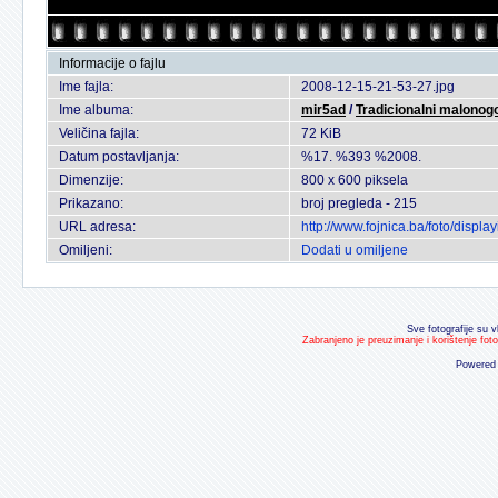
Informacije o fajlu
Ime fajla:
2008-12-15-21-53-27.jpg
Ime albuma:
mir5ad
/
Tradicionalni malonogo
Veličina fajla:
72 KiB
Datum postavljanja:
%17. %393 %2008.
Dimenzije:
800 x 600 piksela
Prikazano:
broj pregleda - 215
URL adresa:
http://www.fojnica.ba/foto/disp
Omiljeni:
Dodati u omiljene
Sve fotografije su v
Zabranjeno je preuzimanje i korištenje fot
Powered