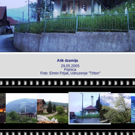
Atik dzamija
29.05.2005
Fojnica
Foto: Elmin Frljak, Udruzenje "Triton"