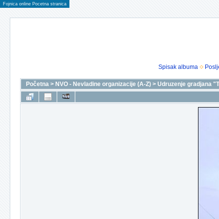
Fojnica online Pocetna stranica
Spisak albuma
Poslj
Početna
>
NVO - Nevladine organizacije (A-Z)
>
Udruzenje gradjana "T