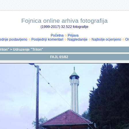
Fojnica online arhiva fotografija
(1999-2017) 32.522 fotografije
Početna
Prijava
ednje postavljeno
Posljednji komentari
Najgledanije
Najbolje ocjenjeno
Om
riton"
>
Udruzenje "Triton"
FAJL 65/82