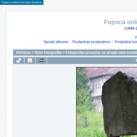
Fojnica online Pocetna stranica
Fojnica onl
(1999-2
P
Spisak albuma
Posljednje postavljeno
Posljednji ko
Početna
>
Vase fotografije
>
Fotografije preuzete sa drugih web stran