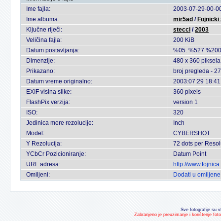
Ime fajla:
2003-07-29-00-00
Ime albuma:
mir5ad
/
Fojnicki
Ključne riječi:
stecci
/
2003
Veličina fajla:
200 KiB
Datum postavljanja:
%05. %527 %200
Dimenzije:
480 x 360 piksela
Prikazano:
broj pregleda - 2
Datum vreme originalno:
2003:07:29 18:41
EXIF visina slike:
360 pixels
FlashPix verzija:
version 1
ISO:
320
Jedinica mere rezolucije:
Inch
Model:
CYBERSHOT
Y Rezolucija:
72 dots per Resol
YCbCr Pozicioniranje:
Datum Point
URL adresa:
http://www.fojnic
Omiljeni:
Dodati u omiljene
Sve fotografije su v
Zabranjeno je preuzimanje i korištenje fot