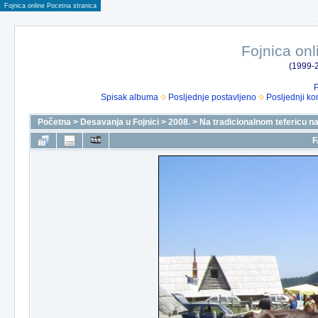
Fojnica online Pocetna stranica
Fojnica onl
(1999-2
P
Spisak albuma
Posljednje postavljeno
Posljednji ko
Početna
>
Desavanja u Fojnici
>
2008.
>
Na tradicionalnom tefericu na
F