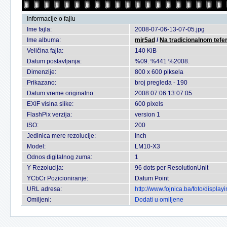
Informacije o fajlu
Ime fajla:
2008-07-06-13-07-05.jpg
Ime albuma:
mir5ad
/
Na tradicionalnom tefer
Veličina fajla:
140 KiB
Datum postavljanja:
%09. %441 %2008.
Dimenzije:
800 x 600 piksela
Prikazano:
broj pregleda - 190
Datum vreme originalno:
2008:07:06 13:07:05
EXIF visina slike:
600 pixels
FlashPix verzija:
version 1
ISO:
200
Jedinica mere rezolucije:
Inch
Model:
LM10-X3
Odnos digitalnog zuma:
1
Y Rezolucija:
96 dots per ResolutionUnit
YCbCr Pozicioniranje:
Datum Point
URL adresa:
http://www.fojnica.ba/foto/displ
Omiljeni:
Dodati u omiljene