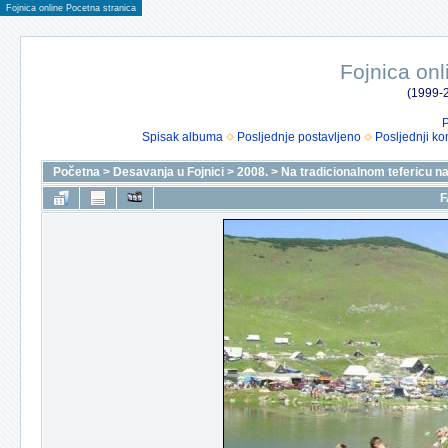
Fojnica online Pocetna stranica
Fojnica onl
(1999-2
P
Spisak albuma
Posljednje postavljeno
Posljednji ko
Početna
>
Desavanja u Fojnici
>
2008.
>
Na tradicionalnom tefericu na
F