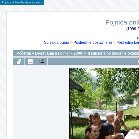
Fojnica online Pocetna stranica
Fojnica onl
(1999-2
P
Spisak albuma
Posljednje postavljeno
Posljednji ko
Početna
>
Desavanja u Fojnici
>
2009.
>
Tradicionalno godisnje okuplj