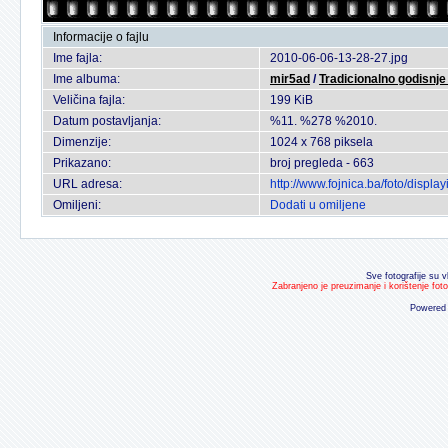
Informacije o fajlu
Ime fajla:
2010-06-06-13-28-27.jpg
Ime albuma:
mir5ad
/
Tradicionalno godisnje
Veličina fajla:
199 KiB
Datum postavljanja:
%11. %278 %2010.
Dimenzije:
1024 x 768 piksela
Prikazano:
broj pregleda - 663
URL adresa:
http://www.fojnica.ba/foto/disp
Omiljeni:
Dodati u omiljene
Sve fotografije su v
Zabranjeno je preuzimanje i korištenje fot
Powered