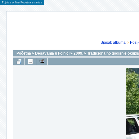
Fojnica online Pocetna stranica
Spisak albuma
Poslj
Početna
>
Desavanja u Fojnici
>
2009.
>
Tradicionalno godisnje okuplj