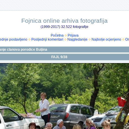
Fojnica online arhiva fotografija
(1999-2017) 32.522 fotografije
Početna
Prijava
ednje postavljeno
Posljednji komentari
Najgledanije
Najbolje ocjenjeno
Om
anje clanova porodice Buljina
FAJL 9/38