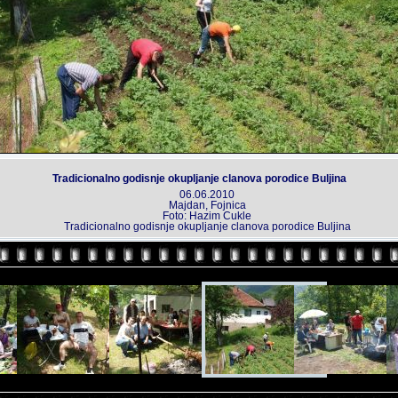
Tradicionalno godisnje okupljanje clanova porodice Buljina
06.06.2010
Majdan, Fojnica
Foto: Hazim Cukle
Tradicionalno godisnje okupljanje clanova porodice Buljina