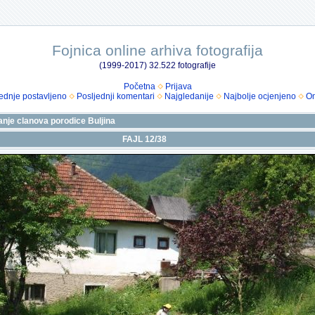
Fojnica online arhiva fotografija
(1999-2017) 32.522 fotografije
Početna
Prijava
ednje postavljeno
Posljednji komentari
Najgledanije
Najbolje ocjenjeno
Om
anje clanova porodice Buljina
FAJL 12/38