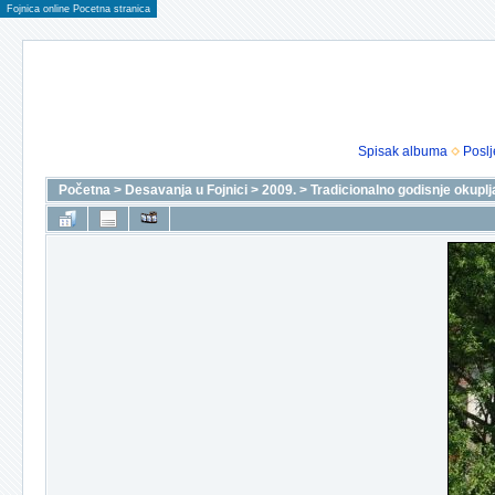
Fojnica online Pocetna stranica
Spisak albuma
Poslj
Početna
>
Desavanja u Fojnici
>
2009.
>
Tradicionalno godisnje okuplj