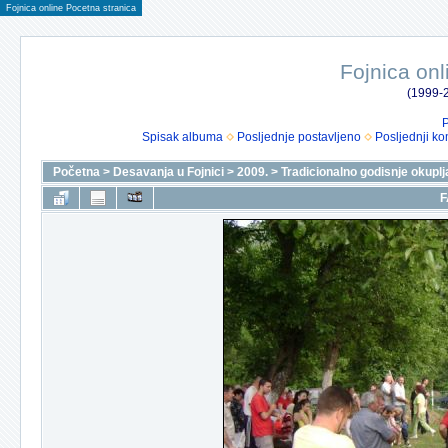
Fojnica online Pocetna stranica
Fojnica onl
(1999-2
P
Spisak albuma
Posljednje postavljeno
Posljednji ko
Početna
>
Desavanja u Fojnici
>
2009.
>
Tradicionalno godisnje okuplj
F