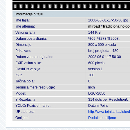
Informacije o fajlu
Ime fajla:
2008-06-01-17-50-30.jpg
Ime albuma:
mir5ad
/
Tradicionalno go
Veličina fajla:
144 KiB
Datum postavljanja:
%09. %273 %2008.
Dimenzije:
800 x 600 piksela
Prikazano:
broj pregleda - 480
Datum vreme originalno:
2008:06:01 17:50:30
EXIF visina slike:
600 pixels
FlashPix verzija:
version 1
ISO:
100
Jačina boja:
0
Jedinica mere rezolucije:
Inch
Model:
DSC-S650
Y Rezolucija:
314 dots per ResolutionUn
YCbCr Pozicioniranje:
Datum Point
URL adresa:
http://www.fojnica.ba/fot
Omiljeni:
Dodati u omiljene