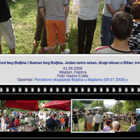
ehmed beg Buljina i Numan beg Buljina. Jedan tamo ostao, drugi otisao u Bihac trec
01.06.2008
Majdan, Fojnica
Foto: Hazim Cukle
Opsirnije:
Porodicno okupljanje Buljina u Majdanu (09.07.2008)