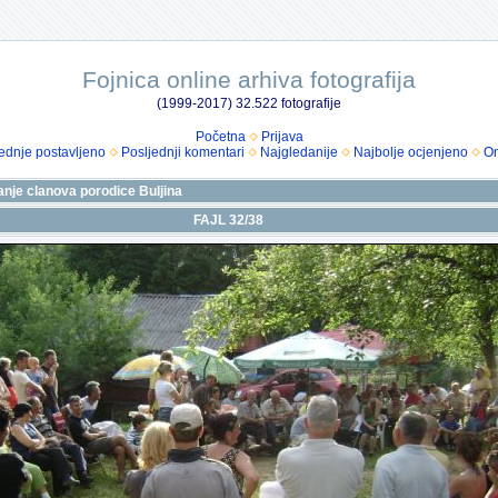
Fojnica online arhiva fotografija
(1999-2017) 32.522 fotografije
Početna
Prijava
ednje postavljeno
Posljednji komentari
Najgledanije
Najbolje ocjenjeno
Om
anje clanova porodice Buljina
FAJL 32/38