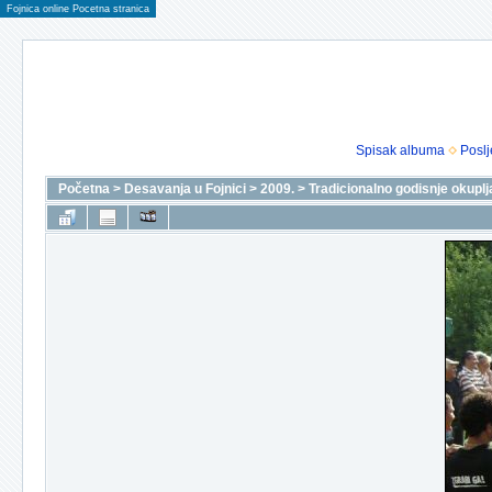
Fojnica online Pocetna stranica
Spisak albuma
Poslj
Početna
>
Desavanja u Fojnici
>
2009.
>
Tradicionalno godisnje okuplj