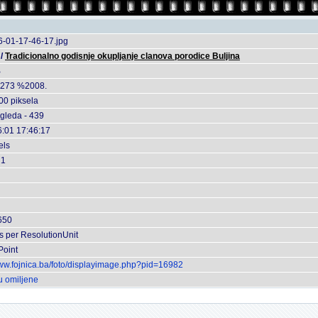
-01-17-46-17.jpg
/
Tradicionalno godisnje okupljanje clanova porodice Buljina
B
273 %2008.
00 piksela
egleda - 439
:01 17:46:17
els
 1
650
s per ResolutionUnit
Point
www.fojnica.ba/foto/displayimage.php?pid=16982
u omiljene