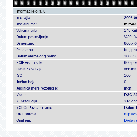
Informacije o fajlu
Ime fajla:
2008-06
Ime albuma:
mir5ad
Veličina fajla:
145 Ki
Datum postavljanja:
%09. %
Dimenzije:
800 x 6
Prikazano:
broj pr
Datum vreme originalno:
2008:06
EXIF visina slike:
600 pix
FlashPix verzija:
version
ISO:
100
Jačina boja:
0
Jedinica mere rezolucije:
Inch
Model:
DSC-S
Y Rezolucija:
314 dot
YCbCr Pozicioniranje:
Datum 
URL adresa:
http://
Omiljeni:
Dodati 