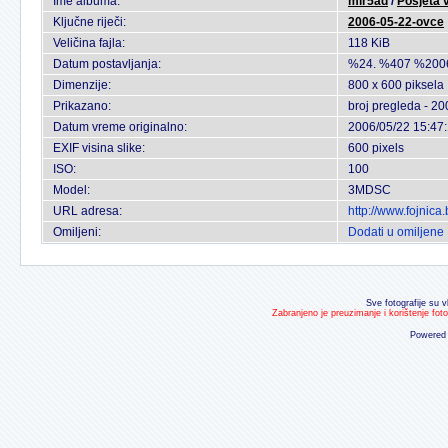
Ime albuma:
mir5ad
/
Posjeta v
Ključne riječi:
2006-05-22-ovce
Veličina fajla:
118 KiB
Datum postavljanja:
%24. %407 %200
Dimenzije:
800 x 600 piksela
Prikazano:
broj pregleda - 20
Datum vreme originalno:
2006/05/22 15:47
EXIF visina slike:
600 pixels
ISO:
100
Model:
3MDSC
URL adresa:
http://www.fojnic
Omiljeni:
Dodati u omiljene
Sve fotografije su v
Zabranjeno je preuzimanje i korištenje fot
Powered