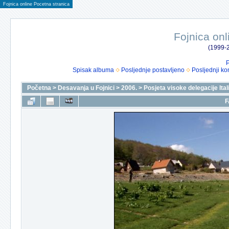
Fojnica online Pocetna stranica
Fojnica onl
(1999-2
P
Spisak albuma
Posljednje postavljeno
Posljednji ko
Početna
>
Desavanja u Fojnici
>
2006.
>
Posjeta visoke delegacije Itali
F