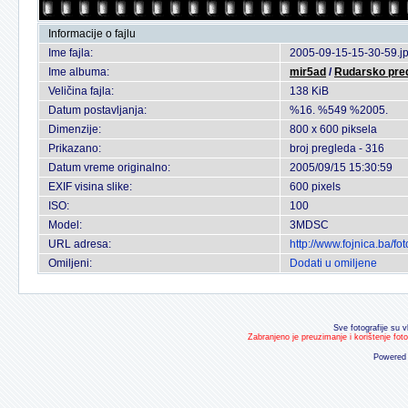
Informacije o fajlu
Ime fajla:
2005-09-15-15-30-59.j
Ime albuma:
mir5ad
/
Rudarsko pred
Veličina fajla:
138 KiB
Datum postavljanja:
%16. %549 %2005.
Dimenzije:
800 x 600 piksela
Prikazano:
broj pregleda - 316
Datum vreme originalno:
2005/09/15 15:30:59
EXIF visina slike:
600 pixels
ISO:
100
Model:
3MDSC
URL adresa:
http://www.fojnica.ba/f
Omiljeni:
Dodati u omiljene
Sve fotografije su v
Zabranjeno je preuzimanje i korištenje fot
Powered