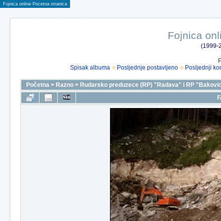
Fojnica online Pocetna stranica
Fojnica onl
(1999-2
P
Spisak albuma
Posljednje postavljeno
Posljednji ko
Početna
>
Razno
>
Rudarsko preduzece (RP) "Radava" i RP "Bakovic
F