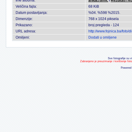
Ime albuma:
anida.ramic
/
Rezultati I k
Veličina fajla:
68 KiB
Datum postavljanja:
%04. %598 %2015.
Dimenzije:
768 x 1024 piksela
Prikazano:
broj pregleda - 124
URL adresa:
http://www.fojnica.ba/foto
Omiljeni:
Dodati u omiljene
Sve fotografije su v
Zabranjeno je preuzimanje i korištenje fot
Powered