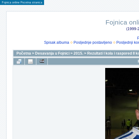
Fojnica online Pocetna stranica
Fojnica onl
(1999-2
P
Spisak albuma
Posljednje postavljeno
Posljednji ko
Početna
>
Desavanja u Fojnici
>
2015.
>
Rezultati I kola i raspored II