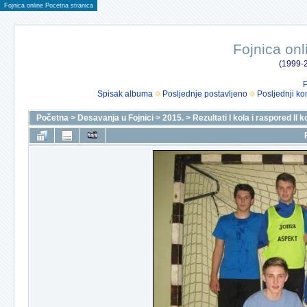
Fojnica online Pocetna stranica
Fojnica onl
(1999-2
P
Spisak albuma
Posljednje postavljeno
Posljednji ko
Početna
>
Desavanja u Fojnici
>
2015.
>
Rezultati I kola i raspored II