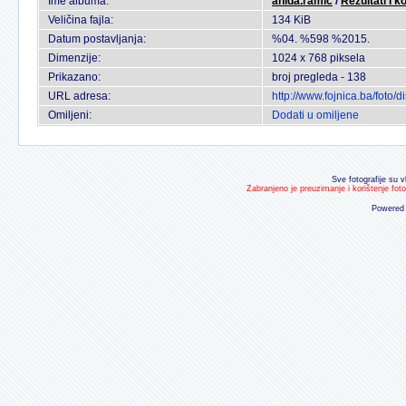
Ime albuma:
anida.ramic
/
Rezultati I k
Veličina fajla:
134 KiB
Datum postavljanja:
%04. %598 %2015.
Dimenzije:
1024 x 768 piksela
Prikazano:
broj pregleda - 138
URL adresa:
http://www.fojnica.ba/foto
Omiljeni:
Dodati u omiljene
Sve fotografije su v
Zabranjeno je preuzimanje i korištenje fot
Powered