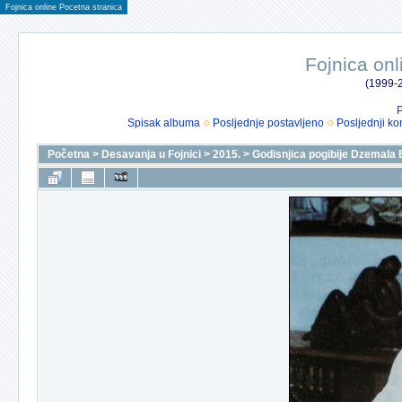
Fojnica online Pocetna stranica
Fojnica onl
(1999-2
P
Spisak albuma
Posljednje postavljeno
Posljednji ko
Početna
>
Desavanja u Fojnici
>
2015.
>
Godisnjica pogibije Dzemala 