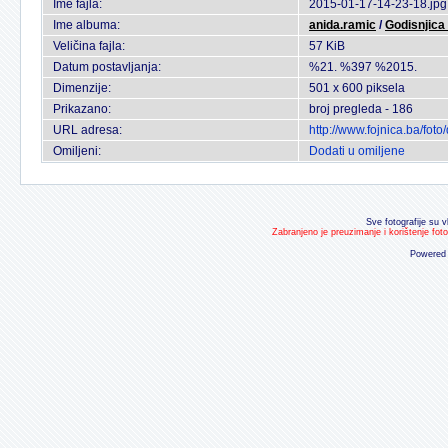
Ime fajla:
2015-01-17-14-23-18.jpg
Ime albuma:
anida.ramic
/
Godisnjica
Veličina fajla:
57 KiB
Datum postavljanja:
%21. %397 %2015.
Dimenzije:
501 x 600 piksela
Prikazano:
broj pregleda - 186
URL adresa:
http://www.fojnica.ba/fo
Omiljeni:
Dodati u omiljene
Sve fotografije su v
Zabranjeno je preuzimanje i korištenje fot
Powered