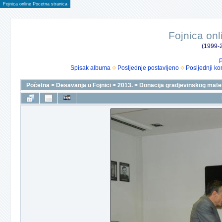
Fojnica online Pocetna stranica
Fojnica onl
(1999-2
P
Spisak albuma
Posljednje postavljeno
Posljednji ko
Početna
>
Desavanja u Fojnici
>
2013.
>
Donacija gradjevinskog mater