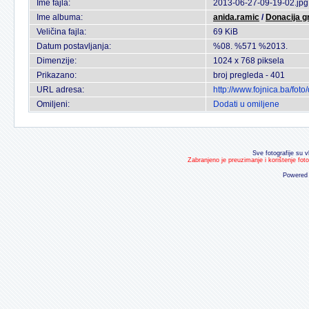
Ime fajla:
2013-06-27-09-19-02.jpg
Ime albuma:
anida.ramic
/
Donacija g
Veličina fajla:
69 KiB
Datum postavljanja:
%08. %571 %2013.
Dimenzije:
1024 x 768 piksela
Prikazano:
broj pregleda - 401
URL adresa:
http://www.fojnica.ba/fo
Omiljeni:
Dodati u omiljene
Sve fotografije su v
Zabranjeno je preuzimanje i korištenje fot
Powered