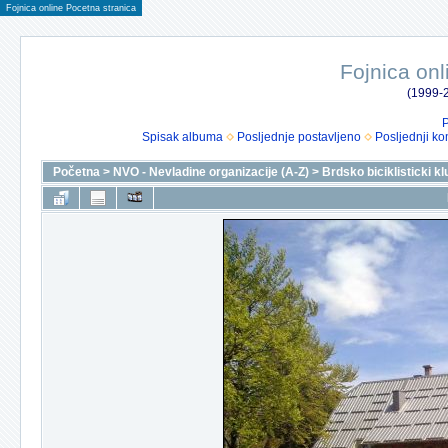
Fojnica online Pocetna stranica
Fojnica onl
(1999-2
P
Spisak albuma
Posljednje postavljeno
Posljednji ko
Početna
>
NVO - Nevladine organizacije (A-Z)
>
Brdsko biciklisticki k