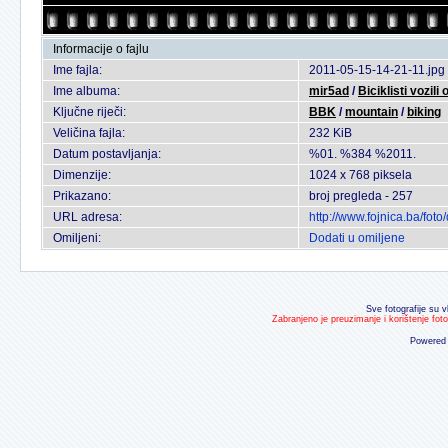
Informacije o fajlu
Ime fajla:
2011-05-15-14-21-11.jpg
Ime albuma:
mir5ad
/
Biciklisti vozili
Ključne riječi:
BBK
/
mountain
/
biking
Veličina fajla:
232 KiB
Datum postavljanja:
%01. %384 %2011.
Dimenzije:
1024 x 768 piksela
Prikazano:
broj pregleda - 257
URL adresa:
http://www.fojnica.ba/fo
Omiljeni:
Dodati u omiljene
Sve fotografije su v
Zabranjeno je preuzimanje i korištenje fot
Powered