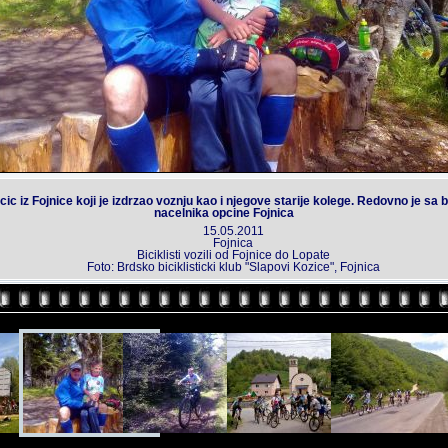
cic iz Fojnice koji je izdrzao voznju kao i njegove starije kolege. Redovno je sa 
nacelnika opcine Fojnica
15.05.2011
Fojnica
Biciklisti vozili od Fojnice do Lopate
Foto: Brdsko biciklisticki klub "Slapovi Kozice", Fojnica