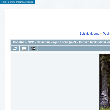
Fojnica online Pocetna stranica
Spisak albuma
Poslj
Početna
>
NVO - Nevladine organizacije (A-Z)
>
Brdsko biciklisticki k