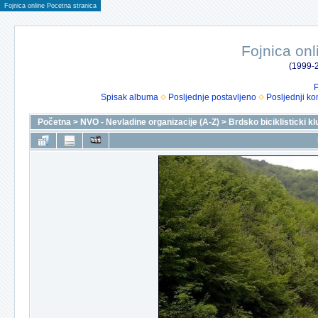
Fojnica online Pocetna stranica
Fojnica onl
(1999-2
P
Spisak albuma
Posljednje postavljeno
Posljednji ko
Početna
>
NVO - Nevladine organizacije (A-Z)
>
Brdsko biciklisticki k