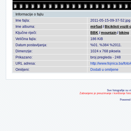
Informacije o fajlu
Ime fajla:
2011-05-15-09-37-52.jpg
Ime albuma:
mir5ad
/
Biciklisti vozili
Ključne riječi:
BBK
/
mountain
/
biking
Veličina fajla:
186 KiB
Datum postavljanja:
%01. %384 %2011.
Dimenzije:
1024 x 768 piksela
Prikazano:
broj pregleda - 248
URL adresa:
http://www.fojnica.ba/fo
Omiljeni:
Dodati u omiljene
Sve fotografije su v
Zabranjeno je preuzimanje i korištenje fot
Powered