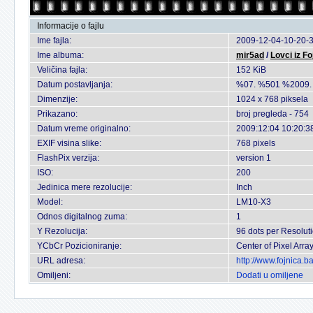
Informacije o fajlu
Ime fajla:
2009-12-04-10-20-3
Ime albuma:
mir5ad
/
Lovci iz Fo
Veličina fajla:
152 KiB
Datum postavljanja:
%07. %501 %2009.
Dimenzije:
1024 x 768 piksela
Prikazano:
broj pregleda - 754
Datum vreme originalno:
2009:12:04 10:20:3
EXIF visina slike:
768 pixels
FlashPix verzija:
version 1
ISO:
200
Jedinica mere rezolucije:
Inch
Model:
LM10-X3
Odnos digitalnog zuma:
1
Y Rezolucija:
96 dots per Resolut
YCbCr Pozicioniranje:
Center of Pixel Arra
URL adresa:
http://www.fojnica.
Omiljeni:
Dodati u omiljene