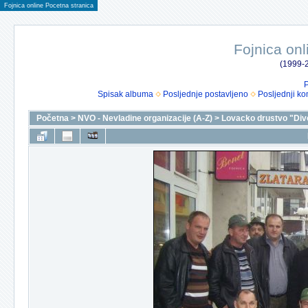
Fojnica online Pocetna stranica
Fojnica onl
(1999-2
P
Spisak albuma
Posljednje postavljeno
Posljednji ko
Početna
>
NVO - Nevladine organizacije (A-Z)
>
Lovacko drustvo "Div