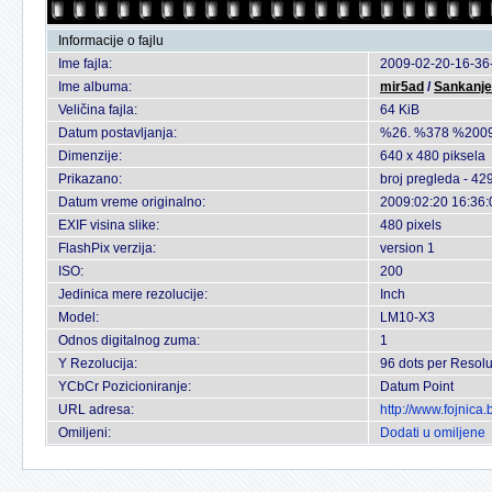
Informacije o fajlu
Ime fajla:
2009-02-20-16-36-
Ime albuma:
mir5ad
/
Sankanje 
Veličina fajla:
64 KiB
Datum postavljanja:
%26. %378 %2009
Dimenzije:
640 x 480 piksela
Prikazano:
broj pregleda - 42
Datum vreme originalno:
2009:02:20 16:36:
EXIF visina slike:
480 pixels
FlashPix verzija:
version 1
ISO:
200
Jedinica mere rezolucije:
Inch
Model:
LM10-X3
Odnos digitalnog zuma:
1
Y Rezolucija:
96 dots per Resolu
YCbCr Pozicioniranje:
Datum Point
URL adresa:
http://www.fojnica
Omiljeni:
Dodati u omiljene