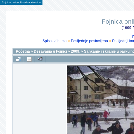
Fojnica online Pocetna stranica
Fojnica onl
(1999-2
P
Spisak albuma
Posljednje postavljeno
Posljednji ko
Početna
>
Desavanja u Fojnici
>
2009.
>
Sankanje i skijanje u parku 