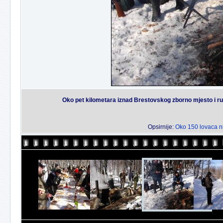
Oko pet kilometara iznad Brestovskog zborno mjesto i ruc
Opsirnije:
Oko 150 lovaca ni