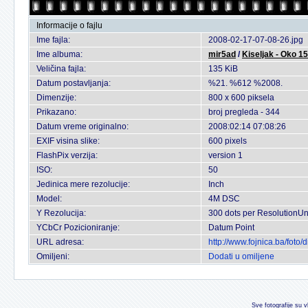
Informacije o fajlu
Ime fajla:
2008-02-17-07-08-26.jpg
Ime albuma:
mir5ad
/
Kiseljak - Oko 15
Veličina fajla:
135 KiB
Datum postavljanja:
%21. %612 %2008.
Dimenzije:
800 x 600 piksela
Prikazano:
broj pregleda - 344
Datum vreme originalno:
2008:02:14 07:08:26
EXIF visina slike:
600 pixels
FlashPix verzija:
version 1
ISO:
50
Jedinica mere rezolucije:
Inch
Model:
4M DSC
Y Rezolucija:
300 dots per ResolutionUn
YCbCr Pozicioniranje:
Datum Point
URL adresa:
http://www.fojnica.ba/fot
Omiljeni:
Dodati u omiljene
Sve fotografije su v