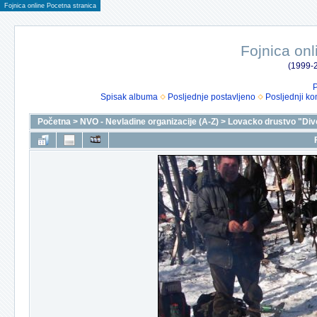
Fojnica online Pocetna stranica
Fojnica onl
(1999-2
P
Spisak albuma
Posljednje postavljeno
Posljednji ko
Početna
>
NVO - Nevladine organizacije (A-Z)
>
Lovacko drustvo "Div