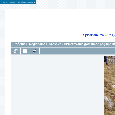
Fojnica online Pocetna stranica
Spisak albuma
Poslj
Početna
>
Regionalno
>
Kresevo - Obiljezavanje godisnjice pogibije D