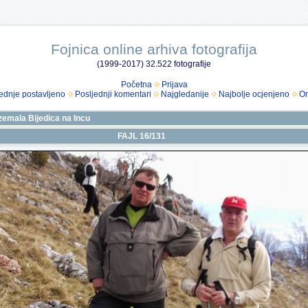
Fojnica online arhiva fotografija
(1999-2017) 32.522 fotografije
Početna
Prijava
ednje postavljeno
Posljednji komentari
Najgledanije
Najbolje ocjenjeno
Om
zemala Bijedica na Incu
FAJL 16/131