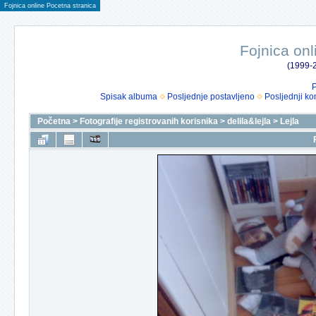
Fojnica online Pocetna stranica
Fojnica onl
(1999-2
P
Spisak albuma
Posljednje postavljeno
Posljednji ko
Početna
>
Fotografije registrovanih korisnika
>
delila&lejla
>
Lejla