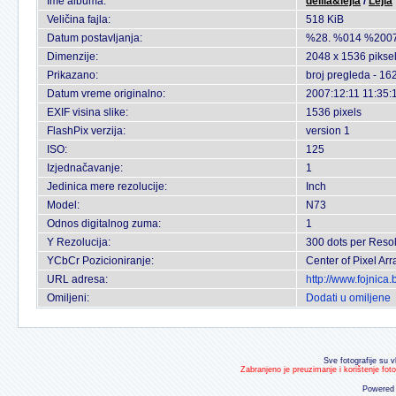
Ime albuma:
delila&lejla
/
Lejla
Veličina fajla:
518 KiB
Datum postavljanja:
%28. %014 %2007
Dimenzije:
2048 x 1536 pikse
Prikazano:
broj pregleda - 16
Datum vreme originalno:
2007:12:11 11:35:
EXIF visina slike:
1536 pixels
FlashPix verzija:
version 1
ISO:
125
Izjednačavanje:
1
Jedinica mere rezolucije:
Inch
Model:
N73
Odnos digitalnog zuma:
1
Y Rezolucija:
300 dots per Resol
YCbCr Pozicioniranje:
Center of Pixel Arr
URL adresa:
http://www.fojnica
Omiljeni:
Dodati u omiljene
Sve fotografije su v
Zabranjeno je preuzimanje i korištenje fot
Powered