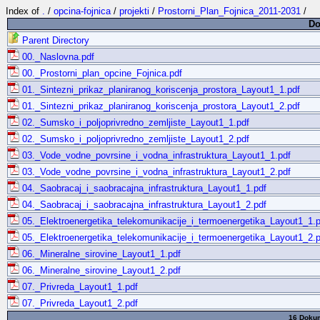
Index of
.
/
opcina-fojnica
/
projekti
/
Prostorni_Plan_Fojnica_2011-2031
/
Do
Parent Directory
00._Naslovna.pdf
00._Prostorni_plan_opcine_Fojnica.pdf
01._Sintezni_prikaz_planiranog_koriscenja_prostora_Layout1_1.pdf
01._Sintezni_prikaz_planiranog_koriscenja_prostora_Layout1_2.pdf
02._Sumsko_i_poljoprivredno_zemljiste_Layout1_1.pdf
02._Sumsko_i_poljoprivredno_zemljiste_Layout1_2.pdf
03._Vode_vodne_povrsine_i_vodna_infrastruktura_Layout1_1.pdf
03._Vode_vodne_povrsine_i_vodna_infrastruktura_Layout1_2.pdf
04._Saobracaj_i_saobracajna_infrastruktura_Layout1_1.pdf
04._Saobracaj_i_saobracajna_infrastruktura_Layout1_2.pdf
05._Elektroenergetika_telekomunikacije_i_termoenergetika_Layout1_1.p
05._Elektroenergetika_telekomunikacije_i_termoenergetika_Layout1_2.p
06._Mineralne_sirovine_Layout1_1.pdf
06._Mineralne_sirovine_Layout1_2.pdf
07._Privreda_Layout1_1.pdf
07._Privreda_Layout1_2.pdf
16 Dokum